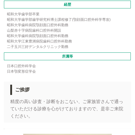
経歴
昭和大学歯学部卒業
昭和大学歯学部歯学研究科博士課程修了(顎顔面口腔外科学専攻)
昭和大学歯科病院顎顔面口腔外科勤務
山梨赤十字病院歯科口腔外科開設
昭和大学歯科病院顎顔面口腔外科勤務
昭和大学江東豊洲病院歯科口腔外科勤務
二子玉川三好デンタルクリニック勤務
所属等
日本口腔外科学会
日本顎変形症学会
ご挨拶
精度の高い診査・診断をおこない、ご家族皆さんで通っ
ていただける診療を心がけておりますので、是非ご来院
ください。