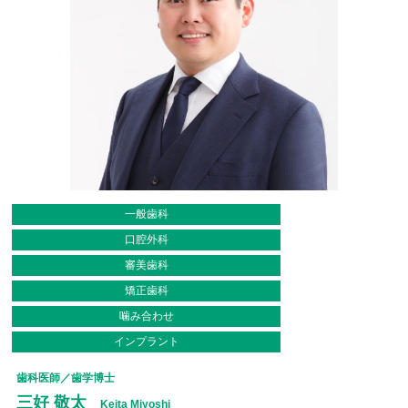
一般歯科
口腔外科
審美歯科
矯正歯科
噛み合わせ
インプラント
歯科医師／歯学博士
三好 敬太
Keita Miyoshi