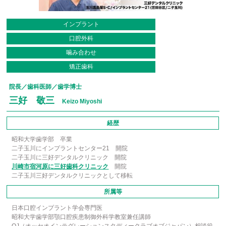
インプラント
口腔外科
噛み合わせ
矯正歯科
院長／歯科医師／歯学博士
三好 敬三
Keizo Miyoshi
経歴
昭和大学歯学部 卒業
二子玉川にインプラントセンター21 開院
二子玉川に三好デンタルクリニック 開院
川崎市宿河原に三好歯科クリニック
開院
二子玉川三好デンタルクリニックとして移転
所属等
日本口腔インプラント学会専門医
昭和大学歯学部顎口腔疾患制御外科学教室兼任講師
OJ（オッセオインテグレーションスタディークラブオブジャパン）相談役