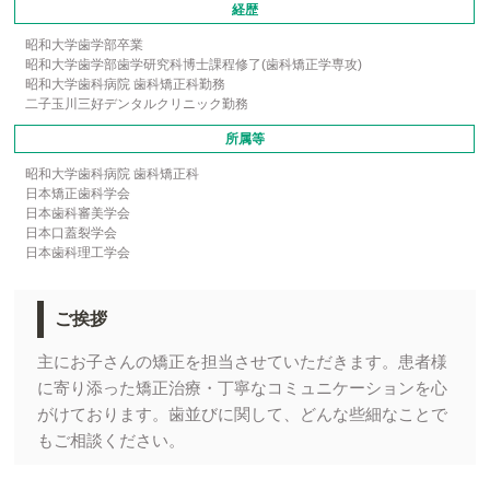
経歴
昭和大学歯学部卒業
昭和大学歯学部歯学研究科博士課程修了(歯科矯正学専攻)
昭和大学歯科病院 歯科矯正科勤務
二子玉川三好デンタルクリニック勤務
所属等
昭和大学歯科病院 歯科矯正科
日本矯正歯科学会
日本歯科審美学会
日本口蓋裂学会
日本歯科理工学会
ご挨拶
主にお子さんの矯正を担当させていただきます。患者様
に寄り添った矯正治療・丁寧なコミュニケーションを心
がけております。歯並びに関して、どんな些細なことで
もご相談ください。