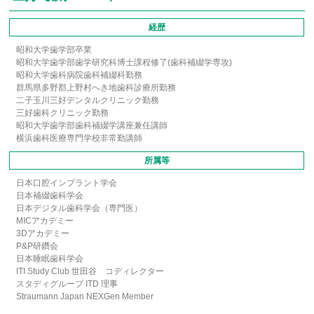
経歴
昭和大学歯学部卒業
昭和大学歯学部歯学研究科博士課程修了(歯科補綴学専攻)
昭和大学歯科病院歯科補綴科勤務
群馬県多野郡上野村へき地歯科診療所勤務
二子玉川三好デンタルクリニック勤務
三好歯科クリニック勤務
昭和大学歯学部歯科補綴学講座兼任講師
横浜歯科医療専門学校非常勤講師
所属等
日本口腔インプラント学会
日本補綴歯科学会
日本デジタル歯科学会（専門医）
MICアカデミー
3Dアカデミー
P&P研鑽会
日本睡眠歯科学会
ITI Study Club 世田谷 コディレクター
スタディグループ ITD 理事
Straumann Japan NEXGen Member