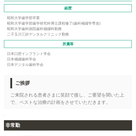
経歴
昭和大学歯学部卒業
昭和大学歯学部歯学研究科博士課程修了(歯科補綴学専攻)
昭和大学歯科病院歯科補綴科勤務
二子玉川三好デンタルクリニック勤務
所属等
日本口腔インプラント学会
日本補綴歯科学会
日本デジタル歯科学会
ご挨拶
ご来院される患者さまに笑顔で接し、ご要望を聞いた上
で、ベストな治療の計画をさせていただきます。
非常勤