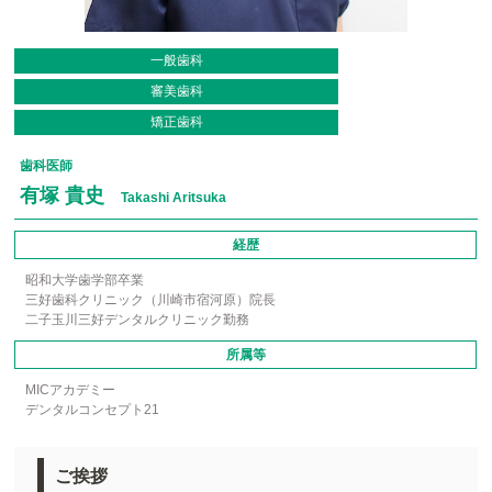
一般歯科
審美歯科
矯正歯科
歯科医師
有塚 貴史
Takashi Aritsuka
経歴
昭和大学歯学部卒業
三好歯科クリニック（川崎市宿河原）院長
二子玉川三好デンタルクリニック勤務
所属等
MICアカデミー
デンタルコンセプト21
ご挨拶