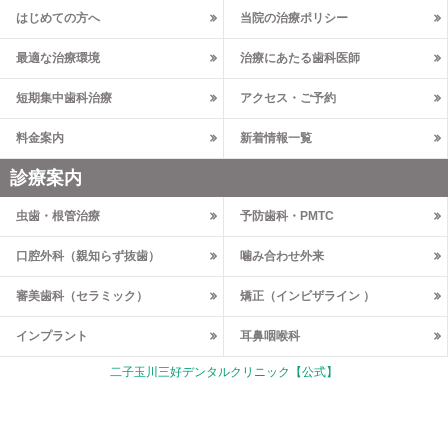
はじめての方へ
当院の治療ポリシー
最適な治療環境
治療にあたる歯科医師
短期集中歯科治療
アクセス・ご予約
料金案内
新着情報一覧
診療案内
虫歯・根管治療
予防歯科・PMTC
口腔外科（親知らず抜歯）
噛み合わせ外来
審美歯科（セラミック）
矯正（インビザライン ）
インプラント
耳鼻咽喉科
二子玉川三好デンタルクリニック【公式】